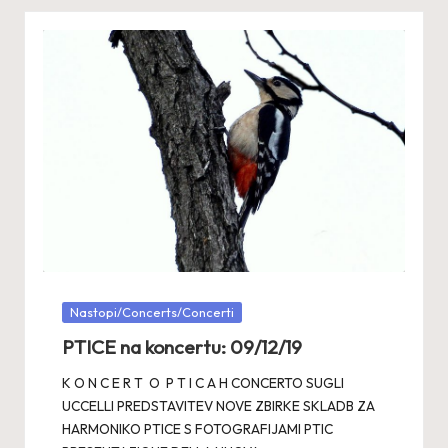
Posted
Nastopi/Concerts/Concerti
in
PTICE na koncertu: 09/12/19
K O N C E R T O P T I C A H CONCERTO SUGLI
UCCELLI PREDSTAVITEV NOVE ZBIRKE SKLADB ZA
HARMONIKO PTICE S FOTOGRAFIJAMI PTIC