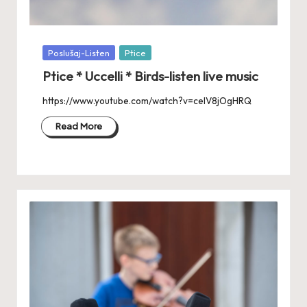
Posted
Poslušaj-Listen
Ptice
in
Ptice * Uccelli * Birds-listen live music
https://www.youtube.com/watch?v=celV8jOgHRQ
Read More