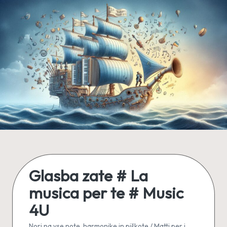
Skip
to
content
Glasba zate # La
musica per te # Music
4U
Nori na vse note, harmonike in piškote / Matti per i