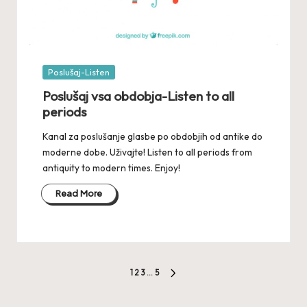
Posted
Poslušaj-Listen
in
Poslušaj vsa obdobja-Listen to all
periods
Kanal za poslušanje glasbe po obdobjih od antike do
moderne dobe. Uživajte! Listen to all periods from
antiquity to modern times. Enjoy!
Read More
Posts
1
2
3
…
5
NEXT
pagination
PAGE