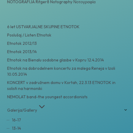
NOTOGRAFIJA Ritgerð Notography Νοτογραφία
6 let USTVARJALNE SKUPINE ETNOTOK
Poslušaj / Listen Etnotok
Etnotok 2012/13
Etnotok 2013/14
Etnotok na Bienalu sodobne glasbe v Kopru 12.4.2014
Etnotok na dobrodelnem koncertu za malega Reneja v Izoli
10.05.2014
KONCERT v zadružnem domu v Kortah, 22.3.13 ETNOTOK in
solisti na harmoniki
NEMOLAT band-the youngest accordionists
Galerija/Gallery
16-17
13-14