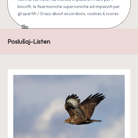
biscotti, le fisarmoniche supersoniche ed impazziti per
gli spartiti / Crazy about accordions, cookies & scores
Poslušaj-Listen