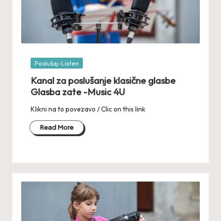
Posted
Poslušaj-Listen
in
Kanal za poslušanje klasične glasbe
Glasba zate -Music 4U
Klikni na to povezavo / Clic on this link
Read More