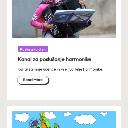
Posted
Poslušaj-Listen
in
Kanal za poslušanje harmonike
Kanal za moje učence in vse ljubitelje harmonike.
Read More