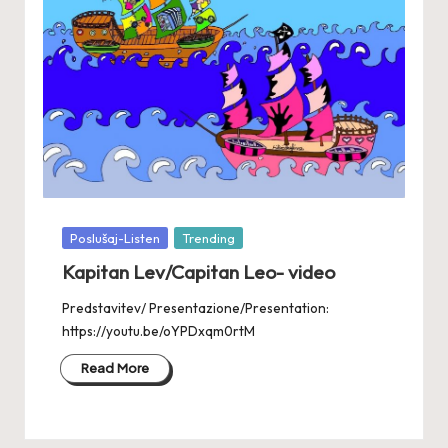
Posted
Poslušaj-Listen
Trending
in
Kapitan Lev/Capitan Leo- video
Predstavitev/ Presentazione/Presentation:
https://youtu.be/oYPDxqm0rtM
Read More