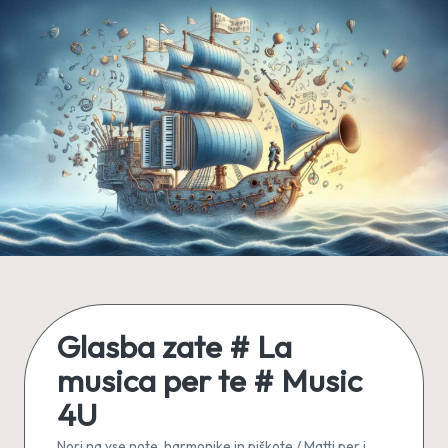
Skip
to
content
Glasba zate # La
musica per te # Music
4U
Nori na vse note, harmonike in piškote / Matti per i