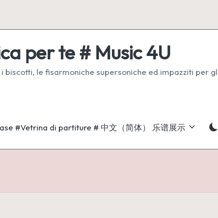
ca per te # Music 4U
 i biscotti, le fisarmoniche supersoniche ed impazziti per gl
ase #Vetrina di partiture # 中文（简体） 乐谱展示