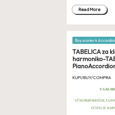
Read More
Posted
Buy scores 4 Accordio
in
TABELICA za kl
harmoniko-TAB
PianoAccordio
KUPI/BUY/COMPRA
V GALAR
UČNI PRIPOMOČEK ZA PO
UČITELJE HAR