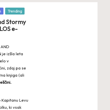
n
Trending
nd Stormy
BLOS e-
N AND
 izšla leta
elo v
čini, zdaj pa se
na knjiga (ali
eščini.
 Kapitanu Levu
ku, ki vsak