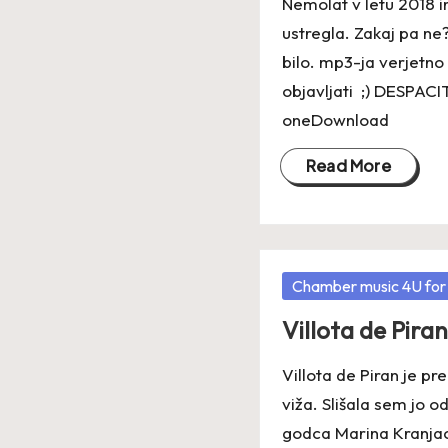
Nemolat v letu 2018 i
ustregla. Zakaj pa ne
bilo. mp3-ja verjetno
objavljati ;) DESPACI
oneDownload
Read More
Posted
Chamber music 4U for
in
Villota de Piran
Villota de Piran je pr
viža. Slišala sem jo o
godca Marina Kranjac