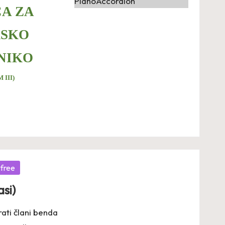
CA ZA
RSKO
NIKO
M III)
 free
si)
rati člani benda