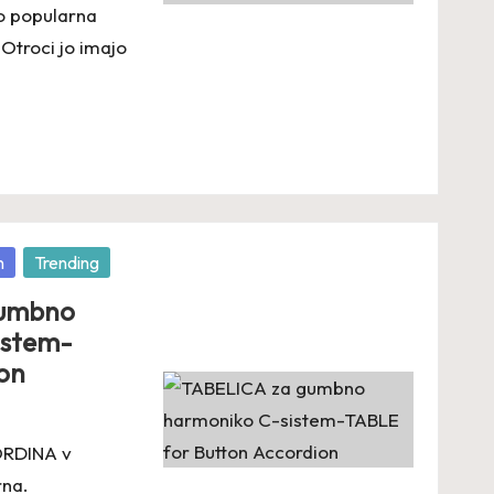
lo popularna
 Otroci jo imajo
n
Trending
gumbno
istem-
on
RDINA v
rna.