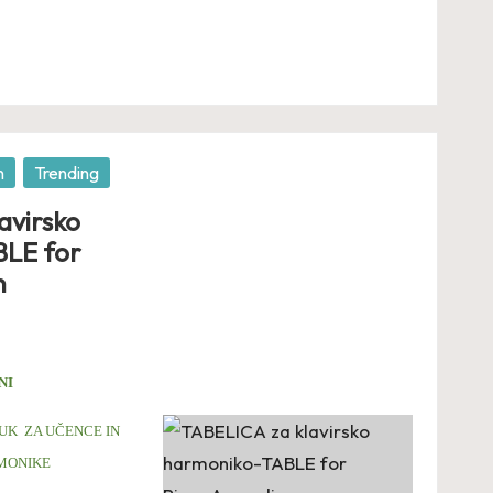
n
Trending
avirsko
LE for
n
NI
UK ZA UČENCE IN
MONIKE