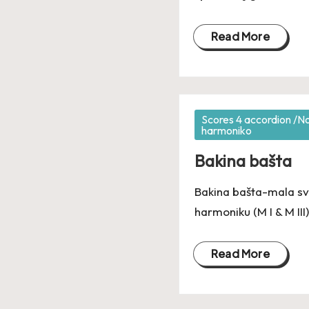
Read More
Posted
Scores 4 accordion /N
harmoniko
in
Bakina bašta
Bakina bašta
-mala sv
harmoniku (M I & M III)
Read More