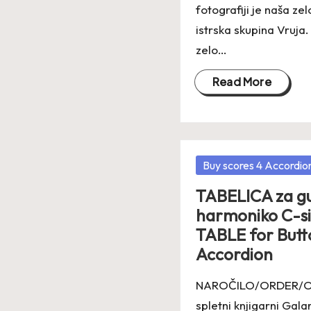
fotografiji je naša ze
istrska skupina Vruja.
zelo…
Read More
Posted
Buy scores 4 Accordio
in
TABELICA za 
harmoniko C-s
TABLE for Butt
Accordion
NAROČILO/ORDER/O
spletni knjigarni Gala