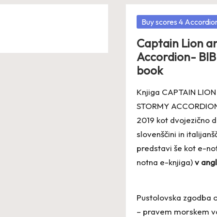
Posted
Buy scores 4 Accordio
in
Captain Lion a
Accordion- BI
book
Knjiga CAPTAIN LIO
STORMY ACCORDION je
2019 kot dvojezično d
slovenščini in italijanš
predstavi še kot e-not
notna e-knjiga)
v angl
Pustolovska zgodba o
– pravem morskem vol