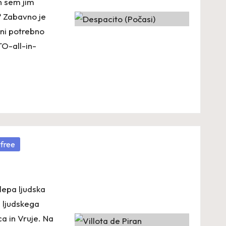
n sem jim
? Zabavno je
 ni potrebno
TO-all-in-
 free
elepa ljudska
d ljudskega
a in Vruje. Na