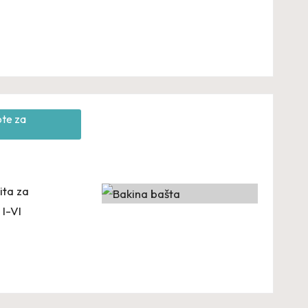
ote za
ita za
 I-VI