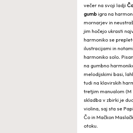
večer na svoji ladji
Ča
gumb
igra na harmonik
mornarjev in neustrašn
jim hočejo ukrasti naj
harmoniko se prepleta
ilustracijami in notam
harmoniko solo. Pisan
na gumbno harmonik
melodijskimi basi, lah
tudi na klavirskih ha
tretjim manualom (M I
skladba v zbirki je d
violina, saj sta se Pa
Čo in Mačkon Maslačk
otoku.