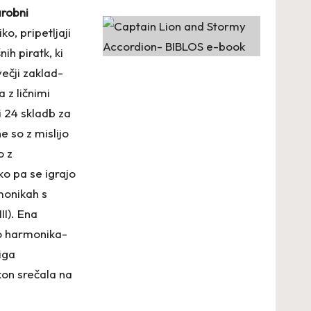
robni
o, pripetljaji
ih piratk, ki
večji zaklad-
 z ličnimi
i 24 skladb za
e so z mislijo
o z
ko pa se igrajo
rmonikah s
II). Ena
uo harmonika-
piga
on srečala na